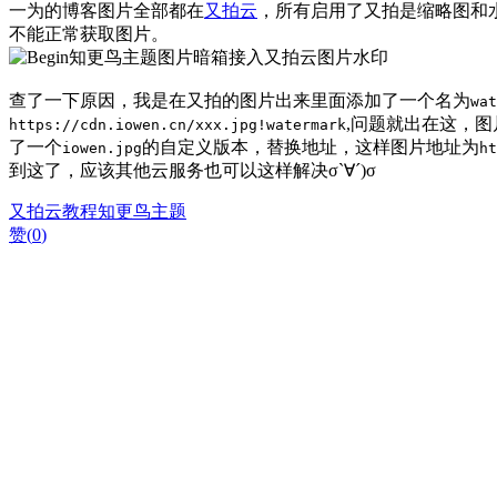
一为的博客图片全部都在
又拍云
，所有启用了又拍是缩略图和水
不能正常获取图片。
查了一下原因，我是在又拍的图片出来里面添加了一个名为
wat
,问题就出在这，图
https://cdn.iowen.cn/xxx.jpg!watermark
了一个
的自定义版本，替换地址，这样图片地址为
iowen.jpg
ht
到这了，应该其他云服务也可以这样解决σ`∀´)σ
又拍云
教程
知更鸟主题
赞(
0
)