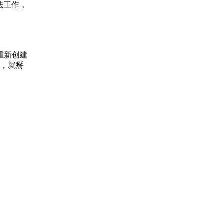
法工作，
我重新创建
，就掰