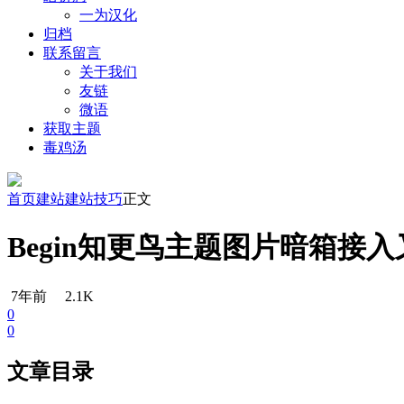
一为汉化
归档
联系留言
关于我们
友链
微语
获取主题
毒鸡汤
首页
建站
建站技巧
正文
Begin知更鸟主题图片暗箱接
7年前
2.1K
0
0
文章目录