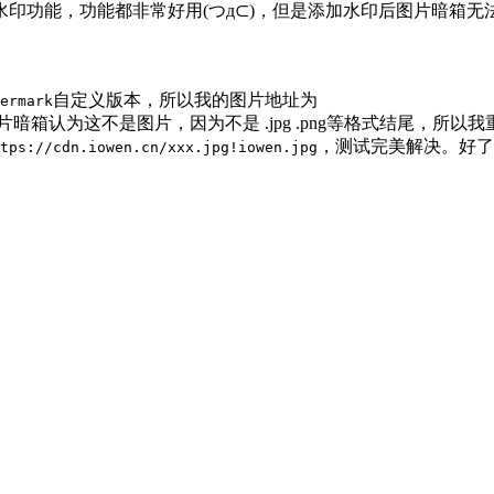
印功能，功能都非常好用(つд⊂)，但是添加水印后图片暗箱无
自定义版本，所以我的图片地址为
ermark
片暗箱认为这不是图片，因为不是 .jpg .png等格式结尾，所以
，测试完美解决。好了
tps://cdn.iowen.cn/xxx.jpg!iowen.jpg