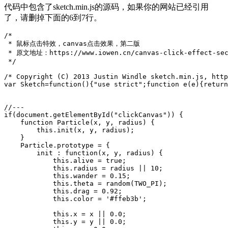
代码中包含了sketch.min.js的源码，如果你的网站已经引用
了，请删掉下面的6到7行。
/*

 * 鼠标点击特效，canvas点击效果，第二版

 * 原文地址：https://www.iowen.cn/canvas-click-effect-seco
 */

/* Copyright (C) 2013 Justin Windle sketch.min.js, http
var Sketch=function(){"use strict";function e(e){return
//---

if(document.getElementById("clickCanvas")) {

    function Particle(x, y, radius) {

        this.init(x, y, radius);

    }

    Particle.prototype = {

        init : function(x, y, radius) {

            this.alive = true;

            this.radius = radius || 10;

            this.wander = 0.15;

            this.theta = random(TWO_PI);

            this.drag = 0.92;

            this.color = '#ffeb3b';

            this.x = x || 0.0;

            this.y = y || 0.0;
