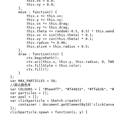
            this.vx = 0.0;

            this.vy = 0.0;

        },

        move : function() {

            this.x += this.vx;

            this.y += this.vy;

            this.vx *= this.drag;

            this.vy *= this.drag;

            this.theta += random(-0.5, 0.5) * this.wand
            this.vx += sin(this.theta) * 0.1;

            this.vy += cos(this.theta) * 0.1;

            this.radius *= 0.96;

            this.alive = this.radius > 0.5;

        },

        draw : function(ctx) {

            ctx.beginPath();

            ctx.arc(this.x, this.y, this.radius, 0, TWO
            ctx.fillStyle = this.color;

            ctx.fill();

        }

    };

    var MAX_PARTICLES = 50;

    //圆点颜色库

    var COLOURS = [ "#5ee4ff", "#f44033", "#ffeb3b", "#
    var particles = [];

    var pool = [];

    var clickparticle = Sketch.create({

        container : document.getElementById('clickCanva
    });

    clickparticle.spawn = function(x, y) {
