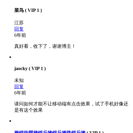
菜鸟
( VIP 1 )
江苏
回复
6年前
真好看，收下了，谢谢博主！
jaocky
( VIP 1 )
未知
回复
6年前
请问如何才能不让移动端有点击效果，试了手机好像还
是有这个效果
梅锟街帮拷锟斤拷锟斤拷路锟斤拷
( VIP 1 )