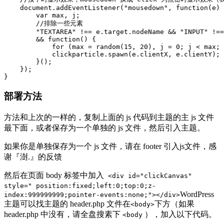
    document.addEventListener("mousedown", function(e) 
    	var max, j;

    	//排除一些元素

    	"TEXTAREA" !== e.target.nodeName && "INPUT" !== e.target.nodeName && "A" !== e.target.nodeName && "I" !== e.target.nodeName && "IMG" !== e.target.nodeName 

    	&& function() {

    	    for (max = random(15, 20), j = 0; j < max; j++) 

    	    clickparticle.spawn(e.clientX, e.clientY);

    	}();

    });

部署方法
方法和上次的一样的，复制上面的 js 代码到主题的主 js 文件
最下面，或者保存为一个单独的 js 文件，然后引入主题。
如果你是单独保存为一个 js 文件，请在 footer 引入js文件，感
谢『澍.』的反馈
然后在页面 body 标签中加入
<div id="clickCanvas"
style=" position:fixed;left:0;top:0;z-
WordPress
index:999999999;pointer-events:none;"></div>
主题可以找主题的 header.php 文件在
下方（如果
<body>
header.php 中没有，请全盘搜素下
），加入以下代码。
<body