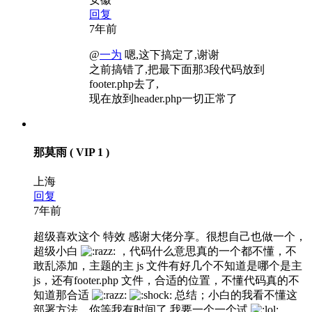
回复
7年前
@
一为
嗯,这下搞定了,谢谢
之前搞错了,把最下面那3段代码放到
footer.php去了,
现在放到header.php一切正常了
那莫雨
( VIP 1 )
上海
回复
7年前
超级喜欢这个 特效 感谢大佬分享。很想自己也做一个，
超级小白
，代码什么意思真的一个都不懂，不
敢乱添加，主题的主 js 文件有好几个不知道是哪个是主
js，还有footer.php 文件，合适的位置，不懂代码真的不
知道那合适
总结；小白的我看不懂这
部署方法。你等我有时间了 我要一个一个试