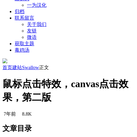
一为汉化
归档
联系留言
关于我们
友链
微语
获取主题
毒鸡汤
首页
建站
Swallow
正文
鼠标点击特效，canvas点击效
果，第二版
7年前
8.8K
文章目录