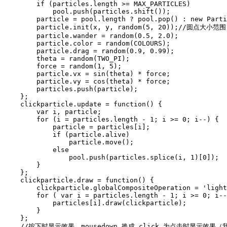
        if (particles.length >= MAX_PARTICLES)

            pool.push(particles.shift());

        particle = pool.length ? pool.pop() : new Parti
        particle.init(x, y, random(5, 20));//圆点大小范围

        particle.wander = random(0.5, 2.0);

        particle.color = random(COLOURS);

        particle.drag = random(0.9, 0.99);

        theta = random(TWO_PI);

        force = random(1, 5);

        particle.vx = sin(theta) * force;

        particle.vy = cos(theta) * force;

        particles.push(particle);

    };

    clickparticle.update = function() {

        var i, particle;

        for (i = particles.length - 1; i >= 0; i--) {

            particle = particles[i];

            if (particle.alive)

                particle.move();

            else

                pool.push(particles.splice(i, 1)[0]);

        }

    };

    clickparticle.draw = function() {

        clickparticle.globalCompositeOperation = 'light
        for ( var i = particles.length - 1; i >= 0; i--
            particles[i].draw(clickparticle);

        }

    };

    //按下时显示效果，mousedown 换成 click 为点击时显示效果（我