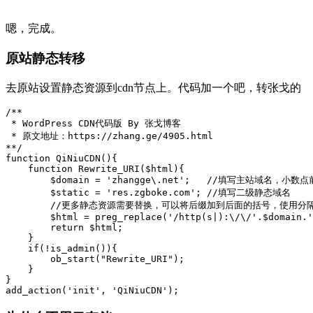
嗯，完成。
原站静态转移
去原站设置静态资源到cdn节点上。代码加一个吧，转张戈的
/**

 * WordPress CDN代码版 By 张戈博客

 * 原文地址：https://zhang.ge/4905.html

**/

function QiNiuCDN(){

    function Rewrite_URI($html){

        $domain = 'zhangge\.net';   //填写主站域名，小
        $static = 'res.zgboke.com'; //填写二级静态域名

        //更多静态资源需要替换，可以将后缀加到后面的括号，使用分隔
        $html = preg_replace('/http(s|):\/\/'.$domain.'
        return $html;

    }

    if(!is_admin()){

        ob_start("Rewrite_URI");

    }

}

add_action('init', 'QiNiuCDN');