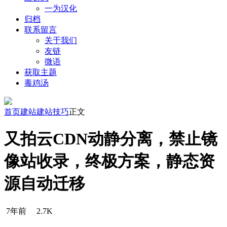
一为汉化
归档
联系留言
关于我们
友链
微语
获取主题
毒鸡汤
首页
建站
建站技巧
正文
又拍云CDN动静分离，禁止镜
像站收录，终极方案，静态资
源自动迁移
7年前
2.7K