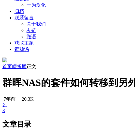
一为汉化
归档
联系留言
关于我们
友链
微语
获取主题
毒鸡汤
首页
瞎折腾
正文
群晖NAS的套件如何转移到另
7年前
20.3K
21
3
文章目录