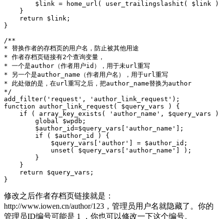
        $link = home_url( user_trailingslashit( $link )
    }

    return $link;

}

/**

* 替换作者的存档页的用户名，防止被其他用途

* 作者存档页链接有2个查询变量，

* 一个是author（作者用户id），用于未url重写

* 另一个是author_name（作者用户名），用于url重写

* 此处做的是，在url重写之后，把author_name替换为author

*/

add_filter('request', 'author_link_request');

function author_link_request( $query_vars ) {

    if ( array_key_exists( 'author_name', $query_vars )
        global $wpdb;

        $author_id=$query_vars['author_name'];

        if ( $author_id ) {

            $query_vars['author'] = $author_id;

            unset( $query_vars['author_name'] );    

        }

    }

    return $query_vars;

}
修改之后作者存档页链接就是：
http://www.iowen.cn/author/123，管理员用户名就隐藏了。你的
管理员ID编号可能是 1 ，你也可以修改一下这个编号。