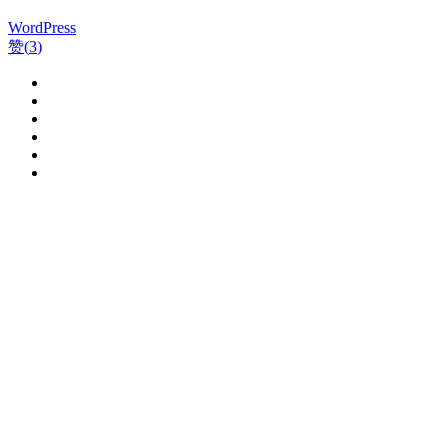
WordPress
赞(
3
)