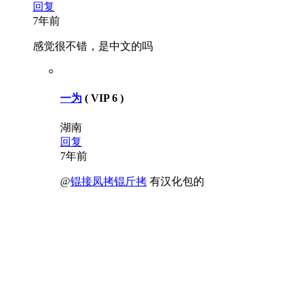
回复
7年前
感觉很不错，是中文的吗
一为
( VIP 6 )
湖南
回复
7年前
@
锟接凤拷锟斤拷
有汉化包的