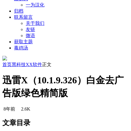
一为汉化
归档
联系留言
关于我们
友链
微语
获取主题
毒鸡汤
首页
黑科技
XX软件
正文
迅雷X（10.1.9.326）白金去广
告版绿色精简版
8年前
2.6K
文章目录